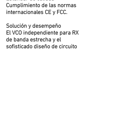
Cumplimiento de las normas
internacionales CE y FCC.
Solución y desempeño
El VCO independiente para RX
de banda estrecha y el
sofisticado diseño de circuito
AFC (Control automático de
frecuencia) garantizan una alta
antiinterferencia y una excelente
experiencia de conversación
tanto en modo analógico como
digital.
Material
Material de PC de alta calidad de
GE PLASTIC, integrado con un